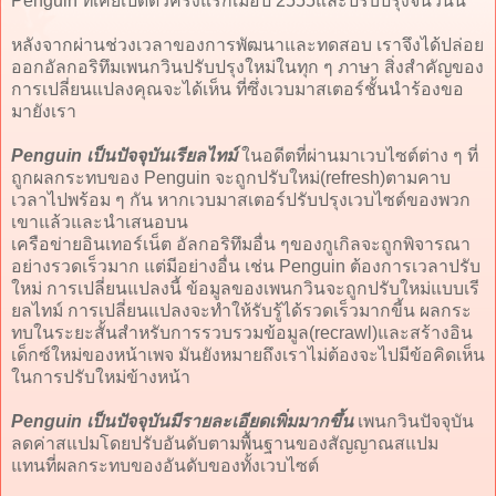
Penguin ที่เคยเปิดตัวครั้งแรกเมื่อปี 2555และปรับปรุงจนวันนี้
หลังจากผ่านช่วงเวลาของการพัฒนาและทดสอบ เราจึงได้ปล่อย
ออกอัลกอริทึมเพนกวินปรับปรุงใหม่ในทุก ๆ ภาษา สิ่งสำคัญของ
การเปลี่ยนแปลงคุณจะได้เห็น ที่ซึ่งเวบมาสเตอร์ชั้นนำร้องขอ
มายังเรา
Penguin เป็นปัจจุบันเรียลไทม์
ในอดีตที่ผ่านมาเวบไซต์ต่าง ๆ ที่
ถูกผลกระทบของ Penguin จะถูกปรับใหม่(refresh)ตามคาบ
เวลาไปพร้อม ๆ กัน หากเวบมาสเตอร์ปรับปรุงเวบไซต์ของพวก
เขาแล้วและนำเสนอบน
เครือข่ายอินเทอร์เน็ต อัลกอริทึมอื่น ๆของกูเกิลจะถูกพิจารณา
อย่างรวดเร็วมาก แต่มีอย่างอื่น เช่น Penguin ต้องการเวลาปรับ
ใหม่ การเปลี่ยนแปลงนี้ ข้อมูลของเพนกวินจะถูกปรับใหม่แบบเรี
ยลไทม์ การเปลี่ยนแปลงจะทำให้รับรู้ได้รวดเร็วมากขี้น ผลกระ
ทบในระยะสั้นสำหรับการรวบรวมข้อมูล(recrawl)และสร้างอิน
เด็กซ์ใหม่ของหน้าเพจ มันยังหมายถึงเราไม่ต้องจะไปมีข้อคิดเห็น
ในการปรับใหม่ข้างหน้า
Penguin เป็นปัจจุบันมีรายละเอียดเพิ่มมากขึ้น
เพนกวินปัจจุบัน
ลดค่าสแปมโดยปรับอันดับตามพื้นฐานของสัญญาณสแปม
แทนที่ผลกระทบของอันดับของทั้งเวบไซต์